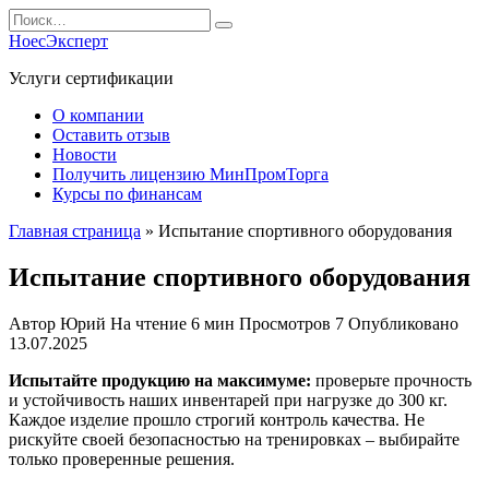
Перейти
Search
к
for:
НоесЭксперт
содержанию
Услуги сертификации
О компании
Оставить отзыв
Новости
Получить лицензию МинПромТорга
Курсы по финансам
Главная страница
»
Испытание спортивного оборудования
Испытание спортивного оборудования
Автор
Юрий
На чтение
6 мин
Просмотров
7
Опубликовано
13.07.2025
Испытайте продукцию на максимуме:
проверьте прочность
и устойчивость наших инвентарей при нагрузке до 300 кг.
Каждое изделие прошло строгий контроль качества. Не
рискуйте своей безопасностью на тренировках – выбирайте
только проверенные решения.