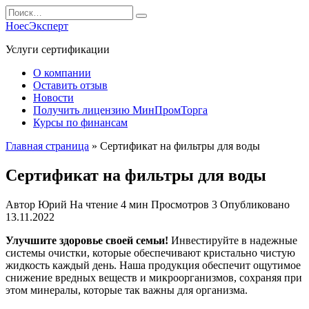
Перейти
Search
к
for:
НоесЭксперт
содержанию
Услуги сертификации
О компании
Оставить отзыв
Новости
Получить лицензию МинПромТорга
Курсы по финансам
Главная страница
»
Сертификат на фильтры для воды
Сертификат на фильтры для воды
Автор
Юрий
На чтение
4 мин
Просмотров
3
Опубликовано
13.11.2022
Улучшите здоровье своей семьи!
Инвестируйте в надежные
системы очистки, которые обеспечивают кристально чистую
жидкость каждый день. Наша продукция обеспечит ощутимое
снижение вредных веществ и микроорганизмов, сохраняя при
этом минералы, которые так важны для организма.