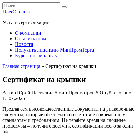
Перейти
Search
к
for:
НоесЭксперт
содержанию
Услуги сертификации
О компании
Оставить отзыв
Новости
Получить лицензию МинПромТорга
Курсы по финансам
Главная страница
»
Сертификат на крышки
Сертификат на крышки
Автор
Юрий
На чтение
5 мин
Просмотров
5
Опубликовано
13.07.2025
Предлагаем высококачественные документы на упаковочные
элементы, которые обеспечат соответствие современным
стандартам и требованиям. Не теряйте время на сложные
процедуры – получите доступ к сертификации всего за один
шаг.