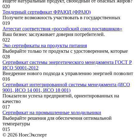
Ищете натуральный продукт, свободный от опасных жиров?
0
20
Тендерный сертификат ФРАЮЛ (ФРАЮ)
Получите возможность участвовать в государственных
0
19
Аттестат соответствия «российский союз поставщиков»
Ваш бизнес заслуживает доверия потребителей.
0
22
Эко сертификаты на продукты питания
Выбирайте только те продукты с удостоверением, которые
0
28
Сертификат системы энергетического менеджмента ГОСТ Р
ИСО 50001-2012
Внедрение нового подхода к управлению энергией позволит
0
16
Сертификат интегрированной системы менеджмента (ИСО
9001, ИСО 14 001, ИСО 18 001)
Показатели успеха предприятий, ориентированных на
качество
0
17
Сертификат на промышленные холодильники
Выбирайте решения для обеспечения оптимальной
температуры
0
15
© 2026 НоесЭксперт