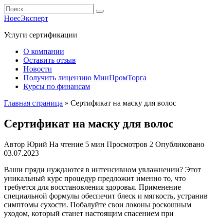
Перейти
Search
к
for:
НоесЭксперт
содержанию
Услуги сертификации
О компании
Оставить отзыв
Новости
Получить лицензию МинПромТорга
Курсы по финансам
Главная страница
»
Сертификат на маску для волос
Сертификат на маску для волос
Автор
Юрий
На чтение
5 мин
Просмотров
2
Опубликовано
03.07.2023
Ваши пряди нуждаются в интенсивном увлажнении? Этот
уникальный курс процедур предложит именно то, что
требуется для восстановления здоровья. Применение
специальной формулы обеспечит блеск и мягкость, устранив
симптомы сухости. Побалуйте свои локоны роскошным
уходом, который станет настоящим спасением при