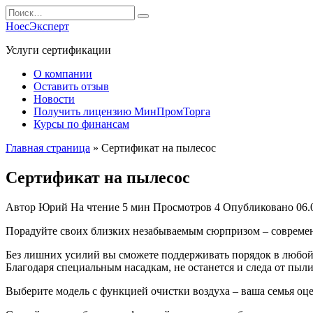
Перейти
Search
к
for:
НоесЭксперт
содержанию
Услуги сертификации
О компании
Оставить отзыв
Новости
Получить лицензию МинПромТорга
Курсы по финансам
Главная страница
»
Сертификат на пылесос
Сертификат на пылесос
Автор
Юрий
На чтение
5 мин
Просмотров
4
Опубликовано
06.
Порадуйте своих близких незабываемым сюрпризом – современ
Без лишних усилий вы сможете поддерживать порядок в любой
Благодаря специальным насадкам, не останется и следа от пыли
Выберите модель с функцией очистки воздуха – ваша семья оцен