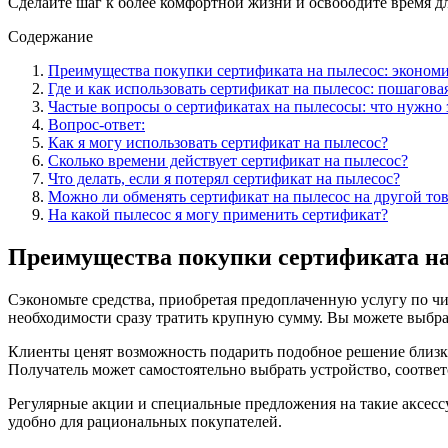
Сделайте шаг к более комфортной жизни и освободите время д
Содержание
Преимущества покупки сертификата на пылесос: экономи
Где и как использовать сертификат на пылесос: пошагова
Частые вопросы о сертификатах на пылесосы: что нужно 
Вопрос-ответ:
Как я могу использовать сертификат на пылесос?
Сколько времени действует сертификат на пылесос?
Что делать, если я потерял сертификат на пылесос?
Можно ли обменять сертификат на пылесос на другой то
На какой пылесос я могу применить сертификат?
Преимущества покупки сертификата на 
Сэкономьте средства, приобретая предоплаченную услугу по чи
необходимости сразу тратить крупную сумму. Вы можете выбра
Клиенты ценят возможность подарить подобное решение близким
Получатель может самостоятельно выбрать устройство, соотве
Регулярные акции и специальные предложения на такие аксес
удобно для рациональных покупателей.