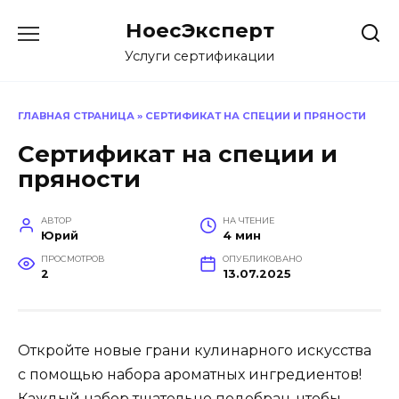
Перейти
НоесЭксперт
к
содержанию
Услуги сертификации
ГЛАВНАЯ СТРАНИЦА
»
СЕРТИФИКАТ НА СПЕЦИИ И ПРЯНОСТИ
Сертификат на специи и
пряности
АВТОР
НА ЧТЕНИЕ
Юрий
4 мин
ПРОСМОТРОВ
ОПУБЛИКОВАНО
2
13.07.2025
Откройте новые грани кулинарного искусства
с помощью набора ароматных ингредиентов!
Каждый набор тщательно подобран, чтобы