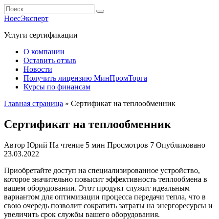
Перейти
Search
к
for:
НоесЭксперт
содержанию
Услуги сертификации
О компании
Оставить отзыв
Новости
Получить лицензию МинПромТорга
Курсы по финансам
Главная страница
»
Сертификат на теплообменник
Сертификат на теплообменник
Автор
Юрий
На чтение
5 мин
Просмотров
7
Опубликовано
23.03.2022
Приобретайте доступ на специализированное устройство,
которое значительно повысит эффективность теплообмена в
вашем оборудовании. Этот продукт служит идеальным
вариантом для оптимизации процесса передачи тепла, что в
свою очередь позволит сократить затраты на энергоресурсы и
увеличить срок службы вашего оборудования.