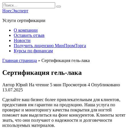
Перейти
Search
к
for:
НоесЭксперт
содержанию
Услуги сертификации
О компании
Оставить отзыв
Новости
Получить лицензию МинПромТорга
Курсы по финансам
Главная страница
»
Сертификация гель-лака
Сертификация гель-лака
Автор
Юрий
На чтение
5 мин
Просмотров
4
Опубликовано
13.07.2025
Сделайте ваш бизнес более привлекательным для клиентов,
предоставив им гарантии на продукцию. Наша услуга по
проверке и мониторингу качества покрытия для ногтей
поможет вам выделиться на фоне конкурентов. Клиенты хотят
знать, что они получают о надежности и долговечности
используемых материалов.