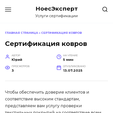
Перейти
НоесЭксперт
к
содержанию
Услуги сертификации
ГЛАВНАЯ СТРАНИЦА
»
СЕРТИФИКАЦИЯ КОВРОВ
Сертификация ковров
АВТОР
НА ЧТЕНИЕ
Юрий
5 мин
ПРОСМОТРОВ
ОПУБЛИКОВАНО
3
13.07.2025
Чтобы обеспечить доверие клиентов и
соответствие высоким стандартам,
представляем вам услугу проверки
текстильных покрытий на соответствие всем