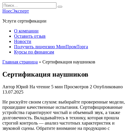
Перейти
Search
к
for:
НоесЭксперт
содержанию
Услуги сертификации
О компании
Оставить отзыв
Новости
Получить лицензию МинПромТорга
Курсы по финансам
Главная страница
»
Сертификация наушников
Сертификация наушников
Автор
Юрий
На чтение
5 мин
Просмотров
2
Опубликовано
13.07.2025
Не рискуйте своим слухом: выбирайте проверенные модели,
прошедшие качественные испытания. Сертифицированные
устройства гарантируют чистый и объемный звук, а также
долговечность. Вкладывайтесь в технику, которая прошла
строгий контроль — анализ частотных характеристик и
звуковой сцены. Обратите внимание на продукцию с