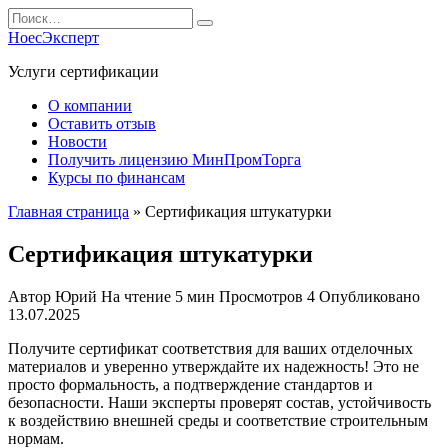
Перейти
Search
к
for:
НоесЭксперт
содержанию
Услуги сертификации
О компании
Оставить отзыв
Новости
Получить лицензию МинПромТорга
Курсы по финансам
Главная страница
»
Сертификация штукатурки
Сертификация штукатурки
Автор
Юрий
На чтение
5 мин
Просмотров
4
Опубликовано
13.07.2025
Получите сертификат соответствия для ваших отделочных
материалов и уверенно утверждайте их надежность! Это не
просто формальность, а подтверждение стандартов и
безопасности. Наши эксперты проверят состав, устойчивость
к воздействию внешней среды и соответствие строительным
нормам.