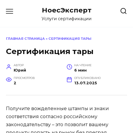
Перейти
НоесЭксперт
к
содержанию
Услуги сертификации
ГЛАВНАЯ СТРАНИЦА
»
СЕРТИФИКАЦИЯ ТАРЫ
Сертификация тары
АВТОР
НА ЧТЕНИЕ
Юрий
6 мин
ПРОСМОТРОВ
ОПУБЛИКОВАНО
2
13.07.2025
Получите вожделенные штампы и знаки
соответствия согласно российскому
законодательству – это позволит вашему
продукту попасть на рынок без преград.