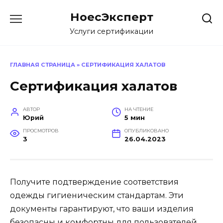
Перейти
НоесЭксперт
к
содержанию
Услуги сертификации
ГЛАВНАЯ СТРАНИЦА
»
СЕРТИФИКАЦИЯ ХАЛАТОВ
Сертификация халатов
АВТОР
НА ЧТЕНИЕ
Юрий
5 мин
ПРОСМОТРОВ
ОПУБЛИКОВАНО
3
26.04.2023
Получите подтверждение соответствия
одежды гигиеническим стандартам. Эти
документы гарантируют, что ваши изделия
безопасны и комфортны для пользователей.