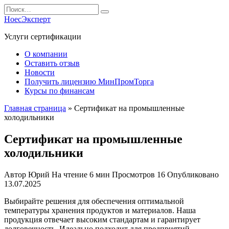
Перейти
Search
к
for:
НоесЭксперт
содержанию
Услуги сертификации
О компании
Оставить отзыв
Новости
Получить лицензию МинПромТорга
Курсы по финансам
Главная страница
»
Сертификат на промышленные
холодильники
Сертификат на промышленные
холодильники
Автор
Юрий
На чтение
6 мин
Просмотров
16
Опубликовано
13.07.2025
Выбирайте решения для обеспечения оптимальной
температуры хранения продуктов и материалов. Наша
продукция отвечает высоким стандартам и гарантирует
долговечность. Идеально подходит для предприятий,