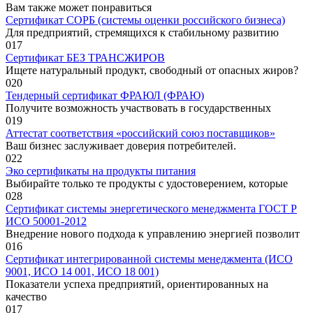
Вам также может понравиться
Сертификат СОРБ (системы оценки российского бизнеса)
Для предприятий, стремящихся к стабильному развитию
0
17
Сертификат БЕЗ ТРАНСЖИРОВ
Ищете натуральный продукт, свободный от опасных жиров?
0
20
Тендерный сертификат ФРАЮЛ (ФРАЮ)
Получите возможность участвовать в государственных
0
19
Аттестат соответствия «российский союз поставщиков»
Ваш бизнес заслуживает доверия потребителей.
0
22
Эко сертификаты на продукты питания
Выбирайте только те продукты с удостоверением, которые
0
28
Сертификат системы энергетического менеджмента ГОСТ Р
ИСО 50001-2012
Внедрение нового подхода к управлению энергией позволит
0
16
Сертификат интегрированной системы менеджмента (ИСО
9001, ИСО 14 001, ИСО 18 001)
Показатели успеха предприятий, ориентированных на
качество
0
17