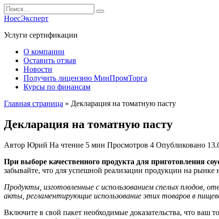
Перейти
Search
к
for:
НоесЭксперт
содержанию
Услуги сертификации
О компании
Оставить отзыв
Новости
Получить лицензию МинПромТорга
Курсы по финансам
Главная страница
»
Декларация на томатную пасту
Декларация на томатную пасту
Автор
Юрий
На чтение
5 мин
Просмотров
4
Опубликовано
13.
При выборе качественного продукта для приготовления соус
забывайте, что для успешной реализации продукции на рынке
Продукты, изготовленные с использованием спелых плодов, 
акты, регламентирующие использование этих товаров в пищево
Включите в свой пакет необходимые доказательства, что ваш 