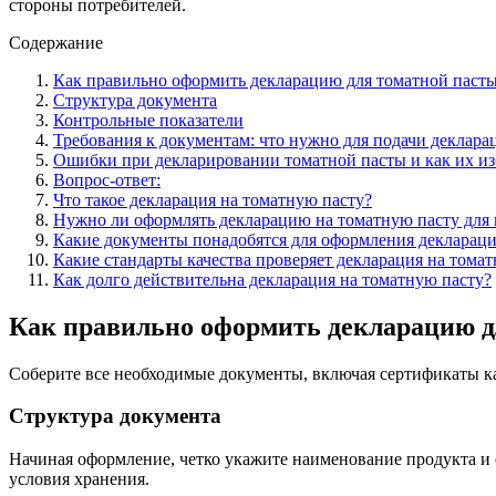
стороны потребителей.
Содержание
Как правильно оформить декларацию для томатной паст
Структура документа
Контрольные показатели
Требования к документам: что нужно для подачи деклара
Ошибки при декларировании томатной пасты и как их из
Вопрос-ответ:
Что такое декларация на томатную пасту?
Нужно ли оформлять декларацию на томатную пасту для
Какие документы понадобятся для оформления деклараци
Какие стандарты качества проверяет декларация на тома
Как долго действительна декларация на томатную пасту?
Как правильно оформить декларацию д
Соберите все необходимые документы, включая сертификаты кач
Структура документа
Начиная оформление, четко укажите наименование продукта и е
условия хранения.