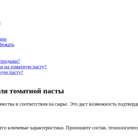
ы
ции
бежать
 продажи?
и на томатную пасту?
тную пасту?
ля томатной пасты
ества и соответствия на сырье. Это даст возможность подтверд
го ключевые характеристики. Пропишите состав, технологически