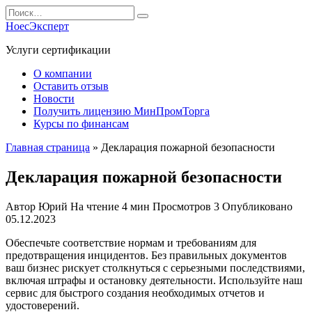
Перейти
Search
к
for:
НоесЭксперт
содержанию
Услуги сертификации
О компании
Оставить отзыв
Новости
Получить лицензию МинПромТорга
Курсы по финансам
Главная страница
»
Декларация пожарной безопасности
Декларация пожарной безопасности
Автор
Юрий
На чтение
4 мин
Просмотров
3
Опубликовано
05.12.2023
Обеспечьте соответствие нормам и требованиям для
предотвращения инцидентов. Без правильных документов
ваш бизнес рискует столкнуться с серьезными последствиями,
включая штрафы и остановку деятельности. Используйте наш
сервис для быстрого создания необходимых отчетов и
удостоверений.