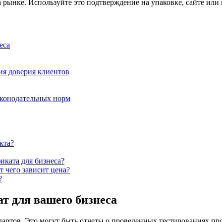
 рынке. Используйте это подтверждение на упаковке, сайте или
еса
ия доверия клиентов
аконодательных норм
кта?
иката для бизнеса?
т чего зависит цена?
?
т для вашего бизнеса
ртов. Это могут быть отчеты о проведенных тестированиях пр