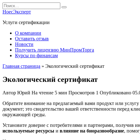
Перейти
Search
к
for:
НоесЭксперт
содержанию
Услуги сертификации
О компании
Оставить отзыв
Новости
Получить лицензию МинПромТорга
Курсы по финансам
Главная страница
»
Экологический сертификат
Экологический сертификат
Автор
Юрий
На чтение
5 мин
Просмотров
1
Опубликовано
05.
Обратите внимание на предлагаемый вами продукт или услуг
документ; это свидетельство вашей ответственности перед кли
окружающей среды.
Установите доверие с потребителями и партнерами, получив и
используемые ресурсы
и
влияние на биоразнообразие
, помо