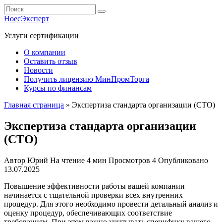
Перейти
Search
к
for:
НоесЭксперт
содержанию
Услуги сертификации
О компании
Оставить отзыв
Новости
Получить лицензию МинПромТорга
Курсы по финансам
Главная страница
»
Экспертиза стандарта организации (СТО)
Экспертиза стандарта организации
(СТО)
Автор
Юрий
На чтение
4 мин
Просмотров
4
Опубликовано
13.07.2025
Повышение эффективности работы вашей компании
начинается с тщательной проверки всех внутренних
процедур. Для этого необходимо провести детальный анализ и
оценку процедур, обеспечивающих соответствие
требованиям. При этом важно учитывать специфику вашего