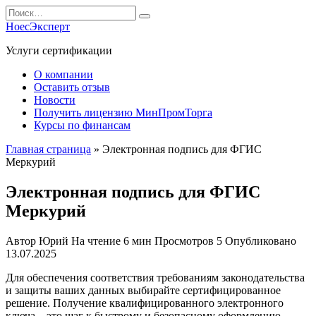
Перейти
Search
к
for:
НоесЭксперт
содержанию
Услуги сертификации
О компании
Оставить отзыв
Новости
Получить лицензию МинПромТорга
Курсы по финансам
Главная страница
»
Электронная подпись для ФГИС
Меркурий
Электронная подпись для ФГИС
Меркурий
Автор
Юрий
На чтение
6 мин
Просмотров
5
Опубликовано
13.07.2025
Для обеспечения соответствия требованиям законодательства
и защиты ваших данных выбирайте сертифицированное
решение. Получение квалифицированного электронного
ключа – это шаг к быстрому и безопасному оформлению