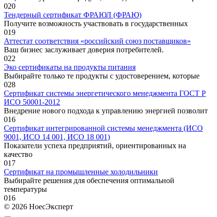
0
20
Тендерный сертификат ФРАЮЛ (ФРАЮ)
Получите возможность участвовать в государственных
0
19
Аттестат соответствия «российский союз поставщиков»
Ваш бизнес заслуживает доверия потребителей.
0
22
Эко сертификаты на продукты питания
Выбирайте только те продукты с удостоверением, которые
0
28
Сертификат системы энергетического менеджмента ГОСТ Р
ИСО 50001-2012
Внедрение нового подхода к управлению энергией позволит
0
16
Сертификат интегрированной системы менеджмента (ИСО
9001, ИСО 14 001, ИСО 18 001)
Показатели успеха предприятий, ориентированных на
качество
0
17
Сертификат на промышленные холодильники
Выбирайте решения для обеспечения оптимальной
температуры
0
16
© 2026 НоесЭксперт