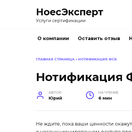
Перейти
НоесЭксперт
к
содержанию
Услуги сертификации
О компании
Оставить отзыв
ГЛАВНАЯ СТРАНИЦА
»
НОТИФИКАЦИЯ ФСБ
Нотификация 
АВТОР
НА ЧТЕНИЕ
Юрий
6 мин
Не ждите, пока ваши ценности окажу
о несанкционированном доступе пря