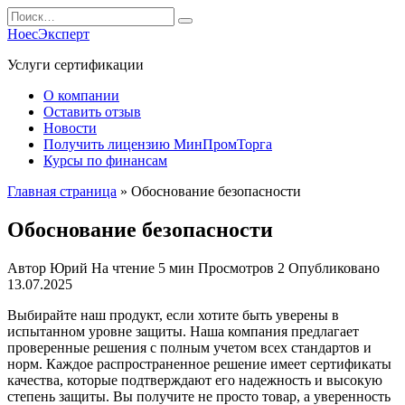
Перейти
Search
к
for:
НоесЭксперт
содержанию
Услуги сертификации
О компании
Оставить отзыв
Новости
Получить лицензию МинПромТорга
Курсы по финансам
Главная страница
»
Обоснование безопасности
Обоснование безопасности
Автор
Юрий
На чтение
5 мин
Просмотров
2
Опубликовано
13.07.2025
Выбирайте наш продукт, если хотите быть уверены в
испытанном уровне защиты. Наша компания предлагает
проверенные решения с полным учетом всех стандартов и
норм. Каждое распространенное решение имеет сертификаты
качества, которые подтверждают его надежность и высокую
степень защиты. Вы получите не просто товар, а уверенность