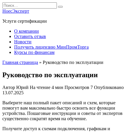
Перейти
Search
к
for:
НоесЭксперт
содержанию
Услуги сертификации
О компании
Оставить отзыв
Новости
Получить лицензию МинПромТорга
Курсы по финансам
Главная страница
»
Руководство по эксплуатации
Руководство по эксплуатации
Автор
Юрий
На чтение
4 мин
Просмотров
7
Опубликовано
13.07.2025
Выберите наш полный пакет описаний и схем, которые
помогут вам максимально быстро освоить все функции
устройства. Пошаговые инструкции и советы от экспертов
существенно сократят время на обучение.
Получите доступ к схемам подключения, графикам и