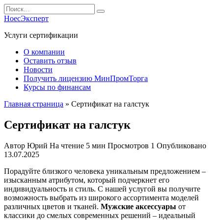
Перейти
Search
к
for:
НоесЭксперт
содержанию
Услуги сертификации
О компании
Оставить отзыв
Новости
Получить лицензию МинПромТорга
Курсы по финансам
Главная страница
»
Сертификат на галстук
Сертификат на галстук
Автор
Юрий
На чтение
5 мин
Просмотров
1
Опубликовано
13.07.2025
Порадуйте близкого человека уникальным предложением –
изысканным атрибутом, который подчеркнет его
индивидуальность и стиль. С нашей услугой вы получите
возможность выбрать из широкого ассортимента моделей
различных цветов и тканей.
Мужские аксессуары
от
классики до смелых современных решений – идеальный