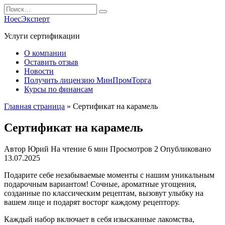
Перейти
Search
к
for:
НоесЭксперт
содержанию
Услуги сертификации
О компании
Оставить отзыв
Новости
Получить лицензию МинПромТорга
Курсы по финансам
Главная страница
»
Сертификат на карамель
Сертификат на карамель
Автор
Юрий
На чтение
6 мин
Просмотров
2
Опубликовано
13.07.2025
Подарите себе незабываемые моменты с нашим уникальным
подарочным вариантом! Сочные, ароматные угощения,
созданные по классическим рецептам, вызовут улыбку на
вашем лице и подарят восторг каждому рецептору.
Каждый набор включает в себя изысканные лакомства,