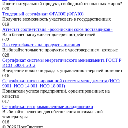
Ищете натуральный продукт, свободный от опасных жиров?
0
20
Тендерный сертификат ФРАЮЛ (ФРАЮ)
Получите возможность участвовать в государственных
0
19
Аттестат соответствия «российский союз поставщиков»
Ваш бизнес заслуживает доверия потребителей.
0
22
Эко сертификаты на продукты питания
Выбирайте только те продукты с удостоверением, которые
0
28
Сертификат системы энергетического менеджмента ГОСТ Р
ИСО 50001-2012
Внедрение нового подхода к управлению энергией позволит
0
16
Сертификат интегрированной системы менеджмента (ИСО
9001, ИСО 14 001, ИСО 18 001)
Показатели успеха предприятий, ориентированных на
качество
0
17
Сертификат на промышленные холодильники
Выбирайте решения для обеспечения оптимальной
температуры
0
16
© 2026 НоесЭксперт