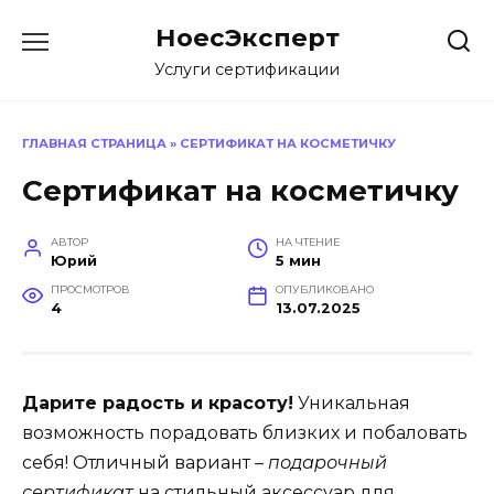
Перейти
НоесЭксперт
к
содержанию
Услуги сертификации
ГЛАВНАЯ СТРАНИЦА
»
СЕРТИФИКАТ НА КОСМЕТИЧКУ
Сертификат на косметичку
АВТОР
НА ЧТЕНИЕ
Юрий
5 мин
ПРОСМОТРОВ
ОПУБЛИКОВАНО
4
13.07.2025
Дарите радость и красоту!
Уникальная
возможность порадовать близких и побаловать
себя! Отличный вариант –
подарочный
сертификат
на стильный аксессуар для