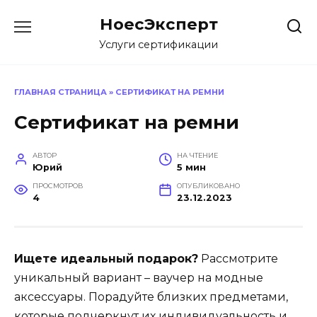
Перейти
НоесЭксперт
к
содержанию
Услуги сертификации
ГЛАВНАЯ СТРАНИЦА
»
СЕРТИФИКАТ НА РЕМНИ
Сертификат на ремни
АВТОР
НА ЧТЕНИЕ
Юрий
5 мин
ПРОСМОТРОВ
ОПУБЛИКОВАНО
4
23.12.2023
Ищете идеальный подарок?
Рассмотрите
уникальный вариант – ваучер на модные
аксессуары. Порадуйте близких предметами,
которые подчеркнут их индивидуальность и