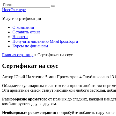
Перейти
Search
к
for:
НоесЭксперт
содержанию
Услуги сертификации
О компании
Оставить отзыв
Новости
Получить лицензию МинПромТорга
Курсы по финансам
Главная страница
»
Сертификат на соус
Сертификат на соус
Автор
Юрий
На чтение
5 мин
Просмотров
4
Опубликовано
13.
Обладаете кулинарным талантом или просто любите экспериме
Эти ароматные смеси станут изюминкой любого застолья, доб
Разнообразие ароматов:
от пряных до сладких, каждый найдёт 
комбинируются друг с другом.
Необходимые рекомендации:
попробуйте добавить пару капел