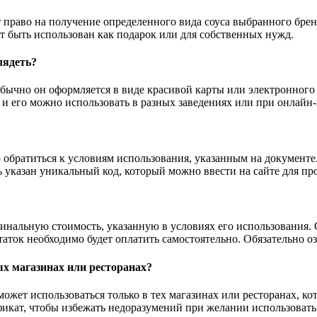
т право на получение определенного вида соуса выбранного брен
т быть использован как подарок или для собственных нужд.
лядеть?
 Обычно он оформляется в виде красивой карты или электронног
и его можно использовать в разных заведениях или при онлайн-з
 обратиться к условиям использования, указанным на документе
указан уникальный код, который можно ввести на сайте для пр
альную стоимость, указанную в условиях его использования. О
ток необходимо будет оплатить самостоятельно. Обязательно оз
х магазинах или ресторанах?
 может использоваться только в тех магазинах или ресторанах, 
фикат, чтобы избежать недоразумений при желании использовать 