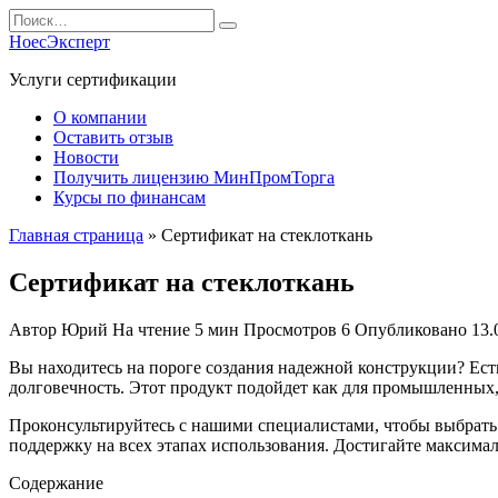
Перейти
Search
к
for:
НоесЭксперт
содержанию
Услуги сертификации
О компании
Оставить отзыв
Новости
Получить лицензию МинПромТорга
Курсы по финансам
Главная страница
»
Сертификат на стеклоткань
Сертификат на стеклоткань
Автор
Юрий
На чтение
5 мин
Просмотров
6
Опубликовано
13.
Вы находитесь на пороге создания надежной конструкции? Ест
долговечность. Этот продукт подойдет как для промышленных, 
Проконсультируйтесь с нашими специалистами, чтобы выбрать 
поддержку на всех этапах использования. Достигайте максимал
Содержание