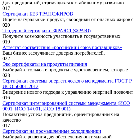
Для предприятий, стремящихся к стабильному развитию
0
17
Сертификат БЕЗ ТРАНСЖИРОВ
Ищете натуральный продукт, свободный от опасных жиров?
0
20
Тендерный сертификат ФРАЮЛ (ФРАЮ)
Получите возможность участвовать в государственных
0
19
Аттестат соответствия «российский союз поставщиков»
Ваш бизнес заслуживает доверия потребителей.
0
22
Эко сертификаты на продукты питания
Выбирайте только те продукты с удостоверением, которые
0
28
Сертификат системы энергетического менеджмента ГОСТ Р
ИСО 50001-2012
Внедрение нового подхода к управлению энергией позволит
0
16
Сертификат интегрированной системы менеджмента (ИСО
9001, ИСО 14 001, ИСО 18 001)
Показатели успеха предприятий, ориентированных на
качество
0
17
Сертификат на промышленные холодильники
Выбирайте решения для обеспечения оптимальной