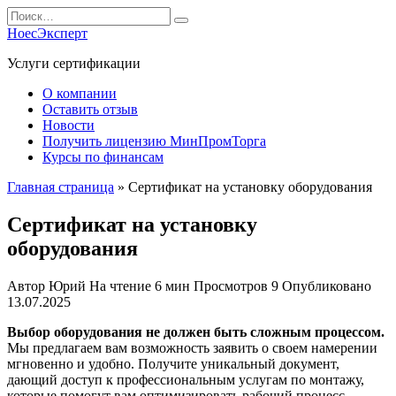
Перейти
Search
к
for:
НоесЭксперт
содержанию
Услуги сертификации
О компании
Оставить отзыв
Новости
Получить лицензию МинПромТорга
Курсы по финансам
Главная страница
»
Сертификат на установку оборудования
Сертификат на установку
оборудования
Автор
Юрий
На чтение
6 мин
Просмотров
9
Опубликовано
13.07.2025
Выбор оборудования не должен быть сложным процессом.
Мы предлагаем вам возможность заявить о своем намерении
мгновенно и удобно. Получите уникальный документ,
дающий доступ к профессиональным услугам по монтажу,
которые помогут вам оптимизировать рабочий процесс.