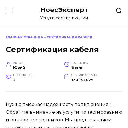
Перейти
НоесЭксперт
к
содержанию
Услуги сертификации
ГЛАВНАЯ СТРАНИЦА
»
СЕРТИФИКАЦИЯ КАБЕЛЯ
Сертификация кабеля
АВТОР
НА ЧТЕНИЕ
Юрий
6 мин
ПРОСМОТРОВ
ОПУБЛИКОВАНО
2
13.07.2025
Нужна высокая надежность подключения?
Обратите внимание на услуги по тестированию
и оценке проводников. Мы предоставляем
точные результаты, соответствующие