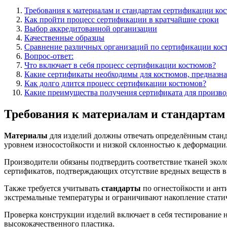
Требования к материалам и стандартам сертификации ко
Как пройти процесс сертификации в кратчайшие сроки
Выбор аккредитованной организации
Качественные образцы
Сравнение различных организаций по сертификации ко
Вопрос-ответ:
Что включает в себя процесс сертификации костюмов?
Какие сертификаты необходимы для костюмов, предназна
Как долго длится процесс сертификации костюмов?
Какие преимущества получения сертификата для произво
Требования к материалам и стандарта
Материалы
для изделий должны отвечать определённым станд
уровнем износостойкости и низкой склонностью к деформации
Производители обязаны подтвердить соответствие тканей эко
сертификатов, подтверждающих отсутствие вредных веществ в 
Также требуется учитывать
стандарты
по огнестойкости и ант
экстремальные температуры и ограничивают накопление статич
Проверка конструкции изделий включает в себя тестирование
высококачественного пластика.