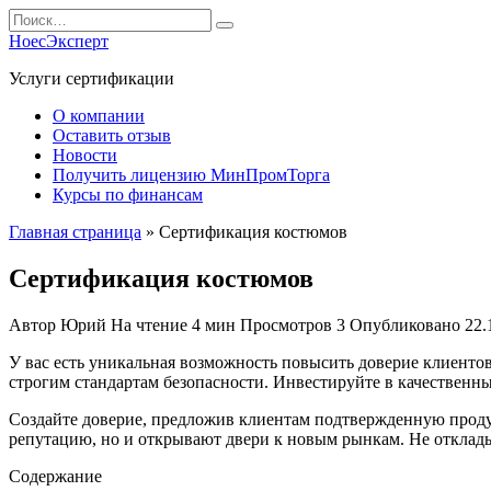
Перейти
Search
к
for:
НоесЭксперт
содержанию
Услуги сертификации
О компании
Оставить отзыв
Новости
Получить лицензию МинПромТорга
Курсы по финансам
Главная страница
»
Сертификация костюмов
Сертификация костюмов
Автор
Юрий
На чтение
4 мин
Просмотров
3
Опубликовано
22.
У вас есть уникальная возможность повысить доверие клиенто
строгим стандартам безопасности. Инвестируйте в качественн
Создайте доверие, предложив клиентам подтвержденную продук
репутацию, но и открывают двери к новым рынкам. Не откладыв
Содержание