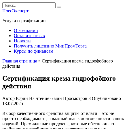
Перейти
Search
к
for:
НоесЭксперт
содержанию
Услуги сертификации
О компании
Оставить отзыв
Новости
Получить лицензию МинПромТорга
Курсы по финансам
Главная страница
»
Сертификация крема гидрофобного
действия
Сертификация крема гидрофобного
действия
Автор
Юрий
На чтение
6 мин
Просмотров
8
Опубликовано
13.07.2025
Выбор качественного средства защиты от влаги – это не
просто необходимость, а важный шаг к долговечности ваших
изделий. Премиальные продукты, которые обеспечивают
стойкость к воздействию воды, являются идеальным