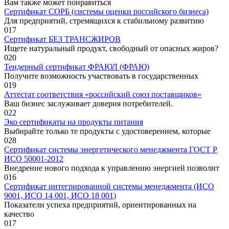
Вам также может понравиться
Сертификат СОРБ (системы оценки российского бизнеса)
Для предприятий, стремящихся к стабильному развитию
0
17
Сертификат БЕЗ ТРАНСЖИРОВ
Ищете натуральный продукт, свободный от опасных жиров?
0
20
Тендерный сертификат ФРАЮЛ (ФРАЮ)
Получите возможность участвовать в государственных
0
19
Аттестат соответствия «российский союз поставщиков»
Ваш бизнес заслуживает доверия потребителей.
0
22
Эко сертификаты на продукты питания
Выбирайте только те продукты с удостоверением, которые
0
28
Сертификат системы энергетического менеджмента ГОСТ Р
ИСО 50001-2012
Внедрение нового подхода к управлению энергией позволит
0
16
Сертификат интегрированной системы менеджмента (ИСО
9001, ИСО 14 001, ИСО 18 001)
Показатели успеха предприятий, ориентированных на
качество
0
17