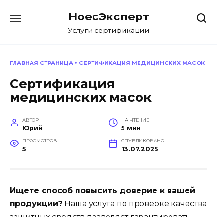
Перейти
НоесЭксперт
к
содержанию
Услуги сертификации
ГЛАВНАЯ СТРАНИЦА
»
СЕРТИФИКАЦИЯ МЕДИЦИНСКИХ МАСОК
Сертификация
медицинских масок
АВТОР
НА ЧТЕНИЕ
Юрий
5 мин
ПРОСМОТРОВ
ОПУБЛИКОВАНО
5
13.07.2025
Ищете способ повысить доверие к вашей
продукции?
Наша услуга по проверке качества
защитных средств позволяет гарантировать