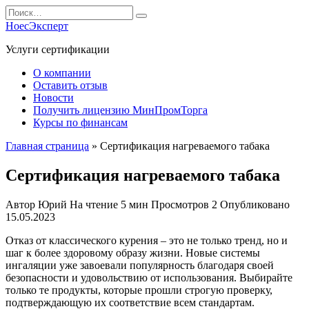
Перейти
Search
к
for:
НоесЭксперт
содержанию
Услуги сертификации
О компании
Оставить отзыв
Новости
Получить лицензию МинПромТорга
Курсы по финансам
Главная страница
»
Сертификация нагреваемого табака
Сертификация нагреваемого табака
Автор
Юрий
На чтение
5 мин
Просмотров
2
Опубликовано
15.05.2023
Отказ от классического курения – это не только тренд, но и
шаг к более здоровому образу жизни. Новые системы
ингаляции уже завоевали популярность благодаря своей
безопасности и удовольствию от использования. Выбирайте
только те продукты, которые прошли строгую проверку,
подтверждающую их соответствие всем стандартам.