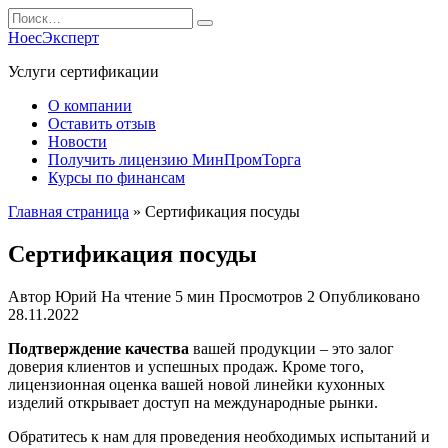
Перейти
Search
к
for:
НоесЭксперт
содержанию
Услуги сертификации
О компании
Оставить отзыв
Новости
Получить лицензию МинПромТорга
Курсы по финансам
Главная страница
»
Сертификация посуды
Сертификация посуды
Автор
Юрий
На чтение
5 мин
Просмотров
2
Опубликовано
28.11.2022
Подтверждение качества
вашей продукции – это залог
доверия клиентов и успешных продаж. Кроме того,
лицензионная оценка вашей новой линейки кухонных
изделий открывает доступ на международные рынки.
Обратитесь к нам для проведения необходимых испытаний и