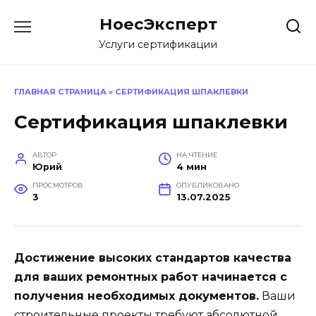
Перейти
НоесЭксперт
к
содержанию
Услуги сертификации
ГЛАВНАЯ СТРАНИЦА
»
СЕРТИФИКАЦИЯ ШПАКЛЕВКИ
Сертификация шпаклевки
АВТОР
НА ЧТЕНИЕ
Юрий
4 мин
ПРОСМОТРОВ
ОПУБЛИКОВАНО
3
13.07.2025
Достижение высоких стандартов качества
для ваших ремонтных работ начинается с
получения необходимых документов.
Ваши
строительные проекты требуют абсолютной