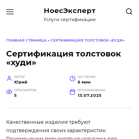
Перейти
НоесЭксперт
к
содержанию
Услуги сертификации
ГЛАВНАЯ СТРАНИЦА
»
СЕРТИФИКАЦИЯ ТОЛСТОВОК «ХУДИ»
Сертификация толстовок
«худи»
АВТОР
НА ЧТЕНИЕ
Юрий
6 мин
ПРОСМОТРОВ
ОПУБЛИКОВАНО
5
13.07.2025
Качественные изделия требуют
подтверждения своих характеристик.
Рекомендуем пользоваться услугами для