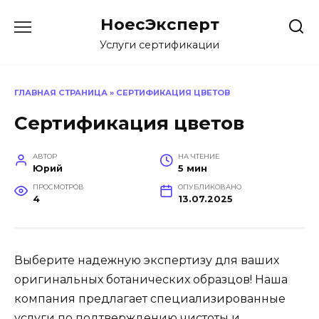
Перейти
НоесЭксперт
к
содержанию
Услуги сертификации
ГЛАВНАЯ СТРАНИЦА
»
СЕРТИФИКАЦИЯ ЦВЕТОВ
Сертификация цветов
АВТОР
НА ЧТЕНИЕ
Юрий
5 мин
ПРОСМОТРОВ
ОПУБЛИКОВАНО
4
13.07.2025
Выберите надежную экспертизу для ваших
оригинальных ботанических образцов! Наша
компания предлагает специализированные
услуги по подтверждению чистоты и