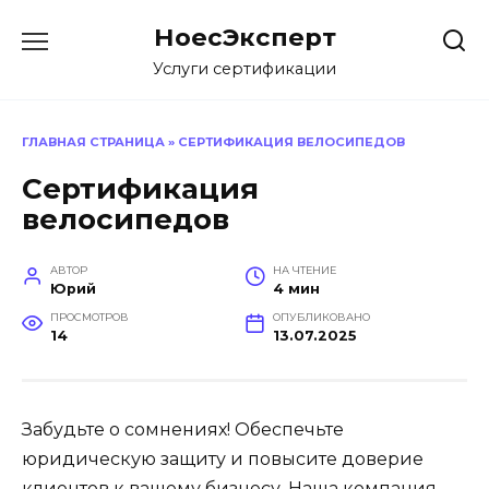
Перейти
НоесЭксперт
к
содержанию
Услуги сертификации
ГЛАВНАЯ СТРАНИЦА
»
СЕРТИФИКАЦИЯ ВЕЛОСИПЕДОВ
Сертификация
велосипедов
АВТОР
НА ЧТЕНИЕ
Юрий
4 мин
ПРОСМОТРОВ
ОПУБЛИКОВАНО
14
13.07.2025
Забудьте о сомнениях! Обеспечьте
юридическую защиту и повысите доверие
клиентов к вашему бизнесу. Наша компания