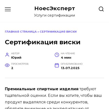
Перейти
НоесЭксперт
к
содержанию
Услуги сертификации
ГЛАВНАЯ СТРАНИЦА
»
СЕРТИФИКАЦИЯ ВИСКИ
Сертификация виски
АВТОР
НА ЧТЕНИЕ
Юрий
4 мин
ПРОСМОТРОВ
ОПУБЛИКОВАНО
2
13.07.2025
Премиальные спиртные изделия
требуют
тщательной оценки. Если вы хотите, чтобы ваш
продукт выделялся среди конкурентов,
обратите внимание на аккредитацию от