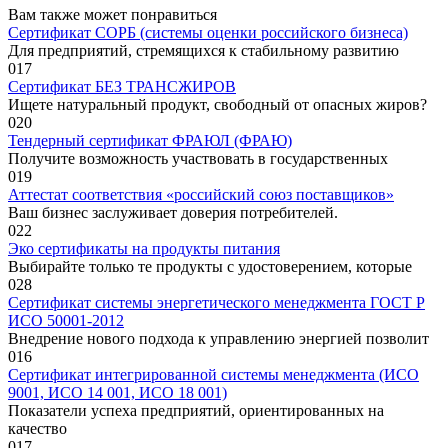
Вам также может понравиться
Сертификат СОРБ (системы оценки российского бизнеса)
Для предприятий, стремящихся к стабильному развитию
0
17
Сертификат БЕЗ ТРАНСЖИРОВ
Ищете натуральный продукт, свободный от опасных жиров?
0
20
Тендерный сертификат ФРАЮЛ (ФРАЮ)
Получите возможность участвовать в государственных
0
19
Аттестат соответствия «российский союз поставщиков»
Ваш бизнес заслуживает доверия потребителей.
0
22
Эко сертификаты на продукты питания
Выбирайте только те продукты с удостоверением, которые
0
28
Сертификат системы энергетического менеджмента ГОСТ Р
ИСО 50001-2012
Внедрение нового подхода к управлению энергией позволит
0
16
Сертификат интегрированной системы менеджмента (ИСО
9001, ИСО 14 001, ИСО 18 001)
Показатели успеха предприятий, ориентированных на
качество
0
17