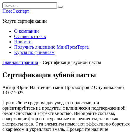
Перейти
Search
к
for:
НоесЭксперт
содержанию
Услуги сертификации
О компании
Оставить отзыв
Новости
Получить лицензию МинПромТорга
Курсы по финансам
Главная страница
»
Сертификация зубной пасты
Сертификация зубной пасты
Автор
Юрий
На чтение
5 мин
Просмотров
2
Опубликовано
13.07.2025
При выборе средства для ухода за полостью рта
ориентируйтесь на продукты с клинически подтвержденной
безопасностью и эффективностью. Выбирайте составы,
содержащие фтор и натуральные ингредиенты, такие как
экстракты трав. Эти элементы помогают эффективно бороться
с кариесом и укрепляют эмаль. Проверяйте наличие